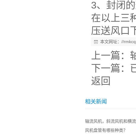
3、封闭
在以上三
压送风口
本文网址：
//rmkc
上一篇：
下一篇：
返回
相关新闻
轴流风机，斜流风机和横流风
风机盘管有哪些种类？