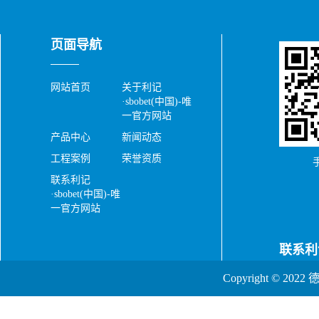
页面导航
网站首页
关于利记
·sbobet(中国)-唯
一官方网站
产品中心
新闻动态
工程案例
荣誉资质
联系利记
·sbobet(中国)-唯
一官方网站
联系利记
Copyright ©
德州S